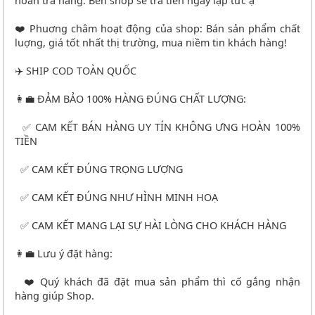
hoàn trả hàng. Bên shop sẽ trả tiền ngay lập tức ạ
❤️ Phuơng châm hoạt động của shop: Bán sản phẩm chất
luợng, giá tốt nhất thị trường, mua niềm tin khách hàng!
✈️ SHIP COD TOÀN QUỐC
👩‍💼 ĐẢM BẢO 100% HÀNG ĐÚNG CHẤT LƯỢNG:
✅ CAM KẾT BÁN HÀNG UY TÍN KHÔNG ƯNG HOÀN 100%
TIỀN
✅ CAM KẾT ĐÚNG TRỌNG LƯỢNG
✅ CAM KẾT ĐÚNG NHƯ HÌNH MINH HOẠ
✅ CAM KẾT MANG LẠI SỰ HÀI LÒNG CHO KHÁCH HÀNG
👩‍💼 Lưu ý đặt hàng:
❤️ Quý khách đã đặt mua sản phẩm thì cố gắng nhận
hàng giúp Shop.