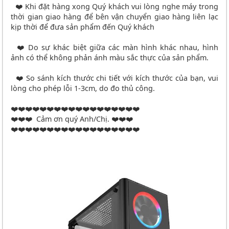
❤️ Khi đặt hàng xong Quý khách vui lòng nghe máy trong
thời gian giao hàng để bên vận chuyển giao hàng liên lạc
kịp thời để đưa sản phẩm đến Quý khách
❤️ Do sự khác biệt giữa các màn hình khác nhau, hình
ảnh có thể không phản ánh màu sắc thực của sản phẩm.
❤️ So sánh kích thước chi tiết với kích thước của bạn, vui
lòng cho phép lỗi 1-3cm, do đo thủ công.
❤️❤️❤️❤️❤️❤️❤️❤️❤️❤️❤️❤️❤️❤️❤️❤️❤️❤️
❤️❤️❤️ Cảm ơn quý Anh/Chị. ❤️❤️❤️
❤️❤️❤️❤️❤️❤️❤️❤️❤️❤️❤️❤️❤️❤️❤️❤️❤️❤️