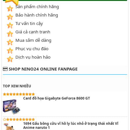
Sản phẩm chính hãng
1
Bảo hành chính hãng
2
Tư vấn tin cậy
3
Giá cả cạnh tranh
4
Mua sắm dễ dàng
5
Phục vụ chu đáo
6
Dịch vụ hoàn hảo
7
SHOP NINO24 ONLINE FANPAGE
TOP XEM NHIỀU
Card đồ họa Gigabyte GeForce 8600 GT
1694 Gấu bông cửu vĩ hồ ly lúc nhỏ ở trạng thái nhất Vĩ
Anime naruto 1