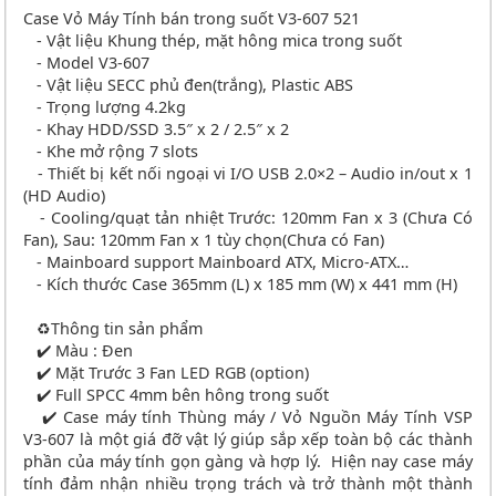
Case Vỏ Máy Tính bán trong suốt V3-607 521
- Vật liệu Khung thép, mặt hông mica trong suốt
- Model V3-607
- Vật liệu SECC phủ đen(trắng), Plastic ABS
- Trọng lượng 4.2kg
- Khay HDD/SSD 3.5″ x 2 / 2.5″ x 2
- Khe mở rộng 7 slots
- Thiết bị kết nối ngoại vi I/O USB 2.0×2 – Audio in/out x 1
(HD Audio)
- Cooling/quạt tản nhiệt Trước: 120mm Fan x 3 (Chưa Có
Fan), Sau: 120mm Fan x 1 tùy chọn(Chưa có Fan)
- Mainboard support Mainboard ATX, Micro-ATX…
- Kích thước Case 365mm (L) x 185 mm (W) x 441 mm (H)
♻️Thông tin sản phẩm
✔️ Màu : Đen
✔️ Mặt Trước 3 Fan LED RGB (option)
✔️ Full SPCC 4mm bên hông trong suốt
✔️ Case máy tính Thùng máy / Vỏ Nguồn Máy Tính VSP
V3-607 là một giá đỡ vật lý giúp sắp xếp toàn bộ các thành
phần của máy tính gọn gàng và hợp lý. Hiện nay case máy
tính đảm nhận nhiều trọng trách và trở thành một thành