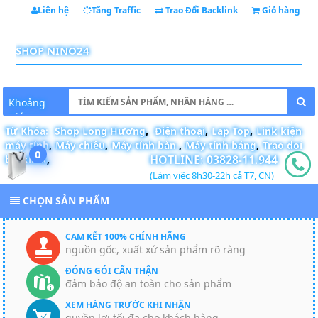
Liên hệ
Tăng Traffic
Trao Đổi Backlink
Giỏ hàng
Shopee
SHOP NINO24
Khoảng
Giá
Từ Khóa:
Shop Long Hương
,
Điện thoại
,
Lap Top
,
Link kiện
máy tính
,
Máy chiếu
,
Máy tính bàn
,
Máy tính bảng
,
Trao doi
0
HOTLINE:
03828-11.944
backlink
,
(Làm việc 8h30-22h cả T7, CN)
CHỌN SẢN PHẨM
CAM KẾT 100% CHÍNH HÃNG
nguồn gốc, xuất xứ sản phẩm rõ ràng
ĐÓNG GÓI CẨN THẬN
đảm bảo độ an toàn cho sản phẩm
XEM HÀNG TRƯỚC KHI NHẬN
quyền lợi tối đa cho khách hàng