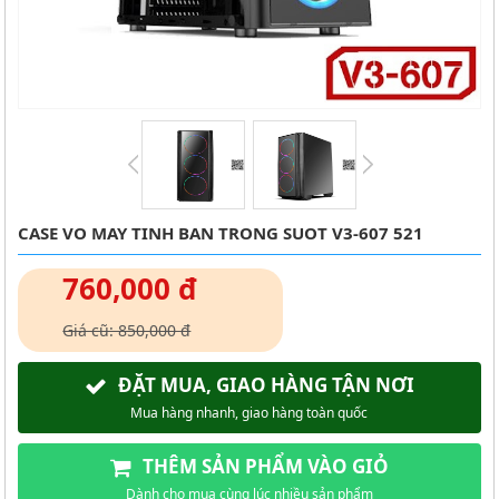
CASE VO MAY TINH BAN TRONG SUOT V3-607 521
760,000 đ
Giá cũ: 850,000 đ
ĐẶT MUA, GIAO HÀNG TẬN NƠI
Mua hàng nhanh, giao hàng toàn quốc
THÊM SẢN PHẨM VÀO GIỎ
Dành cho mua cùng lúc nhiều sản phẩm