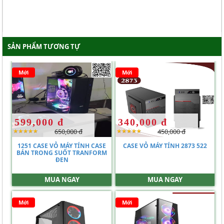
SẢN PHẨM TƯƠNG TỰ
Mới
Mới
599,000 đ
340,000 đ
650,000 đ
450,000 đ
1251 CASE VỎ MÁY TÍNH CASE
CASE VỎ MÁY TÍNH 2873 522
BÁN TRONG SUỐT TRANFORM
ĐEN
MUA NGAY
MUA NGAY
Mới
Mới