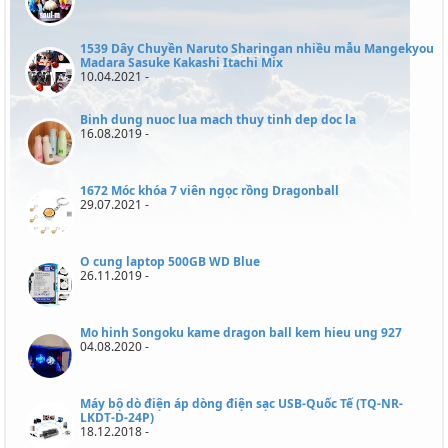
1539 Dây Chuyền Naruto Sharingan nhiều mẫu Mangekyou
Madara Sasuke Kakashi Itachi Mix
10.04.2021 -
Binh dung nuoc lua mach thuy tinh dep doc la
16.08.2019 -
1672 Móc khóa 7 viên ngọc rồng Dragonball
29.07.2021 -
O cung laptop 500GB WD Blue
26.11.2019 -
Mo hinh Songoku kame dragon ball kem hieu ung 927
04.08.2020 -
Máy bộ dò điện áp dòng điện sạc USB-Quốc Tế (TQ-NR-
LKDT-D-24P)
18.12.2018 -