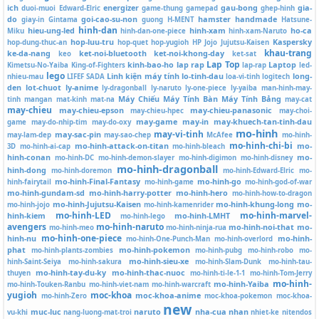
ich
energizer
gau-bong
gia-
duoi-muoi
Edward-Elric
game-thung
gamepad
ghep-hinh
do
goi-cao-su-non
hamster
handmade
giay-in
Gintama
guong
H-MENT
Hatsune-
hinh-dan
hieu-ung-led
hinh-xam
ho-ca
Miku
hinh-dan-one-piece
hinh-xam-Naruto
hop-luu-tru
Kaspersky
hop-dung-thuc-an
hop-quet
hop-yugioh
HP
Jojo
Jujutsu-Kaisen
khau-trang
ke-da-nang
ket-noi-bluetooth
ket-noi-khong-day
keo
ket-sat
Lap Top
kinh-bao-ho
lap rap
Laptop
Kimetsu-No-Yaiba
King-of-Fighters
lap-rap
led-
lego
Linh kiện máy tính
lo-tinh-dau
long-
nhieu-mau
LIFEF SADA
loa-vi-tinh
logitech
den
lot-chuot
ly-anime
ly-dragonball
ly-naruto
ly-one-piece
ly-yaiba
man-hinh-may-
Máy Chiếu
Máy Tính Bàn
Máy Tính Bảng
tinh
mangan
mat-kinh
mat-na
may-cat
may-chieu
may-chieu-epson
may-chieu-panasonic
may-chieu-hpec
may-choi-
may-game
may-in
may-khuech-tan-tinh-dau
game
may-do-nhip-tim
may-do-oxy
mo-hinh
may-vi-tinh
may-sac-pin
may-lam-dep
may-sao-chep
McAfee
mo-hinh-
mo-hinh-chi-bi
mo-hinh-attack-on-titan
mo-
3D
mo-hinh-ai-cap
mo-hinh-bleach
hinh-conan
mo-
mo-hinh-DC
mo-hinh-demon-slayer
mo-hinh-digimon
mo-hinh-disney
mo-hinh-dragonball
hinh-dong
mo-hinh-doremon
mo-hinh-Edward-Elric
mo-
mo-hinh-Final-Fantasy
mo-hinh-go
hinh-fairytail
mo-hinh-game
mo-hinh-god-of-war
mo-hinh-gundam-sd
mo-hinh-harry-potter
mo-hinh-hero
mo-hinh-how-to-dragon
mo-hinh-Jujutsu-Kaisen
mo-hinh-khung-long
mo-
mo-hinh-jojo
mo-hinh-kamenrider
mo-hinh-LED
mo-hinh-marvel-
hinh-kiem
mo-hinh-LMHT
mo-hinh-lego
avengers
mo-hinh-naruto
mo-hinh-noi-that
mo-
mo-hinh-meo
mo-hinh-ninja-rua
mo-hinh-one-piece
hinh-nu
mo-hinh-
mo-hinh-One-Punch-Man
mo-hinh-overlord
phat
mo-hinh-pokemon
mo-hinh-plants-zombies
mo-hinh-pubg
mo-hinh-robo
mo-
mo-hinh-sieu-xe
hinh-Saint-Seiya
mo-hinh-sakura
mo-hinh-Slam-Dunk
mo-hinh-tau-
mo-hinh-tay-du-ky
mo-hinh-thac-nuoc
thuyen
mo-hinh-ti-le-1-1
mo-hinh-Tom-Jerry
mo-hinh-
mo-hinh-Yaiba
mo-hinh-Touken-Ranbu
mo-hinh-viet-nam
mo-hinh-warcraft
yugioh
moc-khoa
moc-khoa-anime
mo-hinh-Zero
moc-khoa-pokemon
moc-khoa-
new
muc-luc
naruto
nha-cua
nhan
vu-khi
nang-luong-mat-troi
nhiet-ke
nitendos