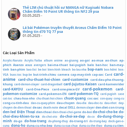
Thẻ LIM chú thuật hồi sư MANGA nữ Kugisaki Nobara
Chấm Điểm 10 Point UR thông tin NF2 29 psa
03.05.2025 -
Lá bài Pokémon truyền thuyết Arceus Chấm Điểm 10 Point
thông tin d70 TQ 77 psa
01.05.2025 -
Các Loại Sản Phẩm
ao-goi
ao-mua
ao-thun
ap-
Acrylic-Naruto
Acrylic-Yaiba
album
anime
ao-giuong
phich
Asanzo
asus
bai-ma-thuat
bai-yugioh
balo
ban-hoc
ban-may-
avengers
bop-nam
tinh
ban-phim
bao-lixi
be-boi
bien-hinh
bleach
bo-lau-nha
box-hdmi
box-
card-
but-trinh-chieu
camera
cap-may-tinh
cap-sac
Card
VGA
buoc-toc
bup-be
anime
card-chu-thuat-hoi-chien
card-customize
card-dau-pha-thuong-
card-Jujutsu-Kaisen
khung
card-kamenrider
card-demon-slayer
card-dragonball
card-pokemon
card-KAYOU
card-
card-One-Piece
card-one-piece-GV
pokemon-customize
card-pokemon-TQ
card-pokemon-EN
card-yugioh
case
chuot-quang
chau-hoa-nho
coc-sac
cat-toc
chu-thuat-hoi-chien
con-quay
cong-cu
cong-cu-tinh-dau
dau-chuyen
dao-cu-quay-phim
dau-dia
dau-doc-tu
dau-nhot
day-
de-sac
decal
DELL
den-diet-con-trung
chuyen
de-dien-thoai
death-note
demon-slayer
den-led
Điện Thoại
do-choi-cho-be
do-
dien-thoai
do-boi
dien-thoai-choi-game
choi-dieu-khien-tu-xa
do-choi-xe-dap
do-dung-thong-
do-choi-oto
do-co
minh
do-hoa-trang
do-go
do-trang-tri
do-phong-thuy
do-trung-bay
dock-gan-o-
dong-ho
dung-cu-nha-bep
dung-cu-tien-
cung
dung-cu-sua-chua
dung-cu-the-thao