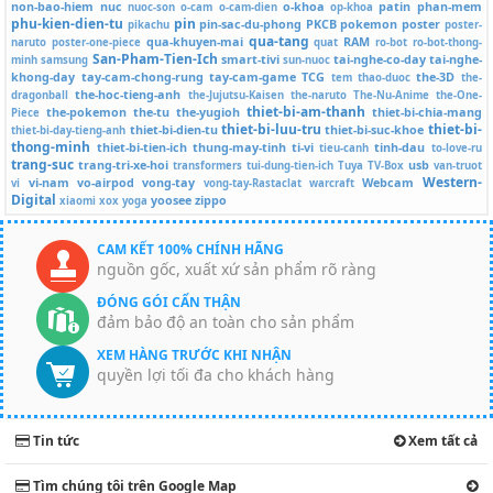
non-bao-hiem
nuc
o-khoa
patin
phan-mem
nuoc-son
o-cam
o-cam-dien
op-khoa
phu-kien-dien-tu
pin
pin-sac-du-phong
PKCB
pokemon
poster
pikachu
poster-
qua-tang
qua-khuyen-mai
RAM
naruto
poster-one-piece
quat
ro-bot
ro-bot-thong-
San-Pham-Tien-Ich
smart-tivi
tai-nghe-co-day
tai-nghe-
minh
samsung
sun-nuoc
khong-day
tay-cam-chong-rung
tay-cam-game
TCG
the-3D
tem
thao-duoc
the-
the-hoc-tieng-anh
dragonball
the-Jujutsu-Kaisen
the-naruto
The-Nu-Anime
the-One-
thiet-bi-am-thanh
the-pokemon
the-tu
the-yugioh
thiet-bi-chia-mang
Piece
thiet-bi-luu-tru
thiet-bi-
thiet-bi-dien-tu
thiet-bi-suc-khoe
thiet-bi-day-tieng-anh
thong-minh
thiet-bi-tien-ich
thung-may-tinh
ti-vi
tinh-dau
tieu-canh
to-love-ru
trang-suc
trang-tri-xe-hoi
usb
transformers
tui-dung-tien-ich
Tuya
TV-Box
van-truot
Western-
vi-nam
vo-airpod
vong-tay
Webcam
vi
vong-tay-Rastaclat
warcraft
Digital
yoosee
zippo
xiaomi
xox
yoga
CAM KẾT 100% CHÍNH HÃNG
nguồn gốc, xuất xứ sản phẩm rõ ràng
ĐÓNG GÓI CẨN THẬN
đảm bảo độ an toàn cho sản phẩm
XEM HÀNG TRƯỚC KHI NHẬN
quyền lợi tối đa cho khách hàng
Tin tức
Xem tất cả
Tìm chúng tôi trên Google Map