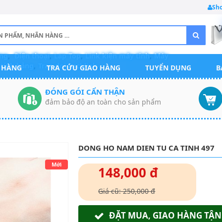
Sh
ng
,
Điện thoại
,
Lap Top
,
Link kiện máy tính
,
Máy
tính bảng
,
Trao doi backlink
,
 HÀNG
TRA CỨU GIAO HÀNG
TUYỂN DỤNG
B
ĐÓNG GÓI CẨN THẬN
đảm bảo độ an toàn cho sản phẩm
DONG HO NAM DIEN TU CA TINH 497
Mới
148,000 đ
Giá cũ: 250,000 đ
ĐẶT MUA, GIAO HÀNG TẬN