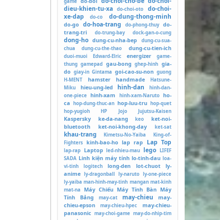
do-choi-cho-be
do-choi-
do-boi
game
dieu-khien-tu-xa
do-choi-
do-choi-oto
xe-dap
do-dung-thong-minh
do-co
do-hoa-trang
do-go
do-
do-phong-thuy
trang-tri
do-trung-bay
dock-gan-o-cung
dong-ho
dung-cu-nha-bep
dung-cu-sua-
dung-cu-tien-ich
chua
dung-cu-the-thao
energizer
duoi-muoi
Edward-Elric
game-
gau-bong
gia-
thung
gamepad
ghep-hinh
do
goi-cao-su-non
giay-in
Gintama
guong
hamster
handmade
H-MENT
Hatsune-
hinh-dan
hieu-ung-led
Miku
hinh-dan-
hinh-xam
ho-
one-piece
hinh-xam-Naruto
ca
hop-luu-tru
hop-dung-thuc-an
hop-quet
hop-yugioh
HP
Jojo
Jujutsu-Kaisen
Kaspersky
ke-da-nang
ket-noi-
keo
bluetooth
ket-noi-khong-day
ket-sat
khau-trang
Kimetsu-No-Yaiba
King-of-
Lap Top
kinh-bao-ho
lap rap
Fighters
lego
Laptop
lap-rap
led-nhieu-mau
LIFEF
Linh kiện máy tính
lo-tinh-dau
SADA
loa-
long-den
lot-chuot
ly-
vi-tinh
logitech
anime
ly-dragonball
ly-naruto
ly-one-piece
ly-yaiba
man-hinh-may-tinh
mangan
mat-kinh
Máy Chiếu
Máy Tính Bàn
Máy
mat-na
may-chieu
Tính Bảng
may-
may-cat
chieu-epson
may-chieu-
may-chieu-hpec
panasonic
may-choi-game
may-do-nhip-tim