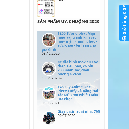
BM2
SP
0
Giỏ hàng
SẢN PHẨM ƯA CHUỘNG 2020
1260 Tượng phật Mini
màu vàng ánh kim cầu
may mắn - hạnh phúc -
sức khỏe - bình an cho
gia đình
03.12.2020 -
Xe dia hinh maxis 03 vo
thep sieu ben, co pin
2000mah sac, dieu
huong 4 kenh
13.04.2020 -
1480 Ly Anime One
Piece Luffy Và Băng Hải
Tặc Mũ Rơm Nhiều Mẫu
lựa chọn
01.03.2021 -
Giay patin xuat nhat 795
09.07.2020 -