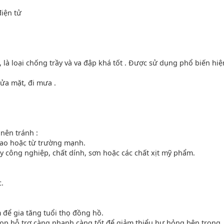
iện tử
 , là loại chống trầy và va đập khá tốt . Được sử dụng phổ biến hi
ửa mặt, đi mưa .
 nên tránh :
cao hoặc từ trường mạnh.
y công nghiệp, chất dính, sơn hoặc các chất xịt mỹ phẩm.
c.
để gia tăng tuổi thọ đồng hồ.
op hỗ trợ càng nhanh càng tốt để giảm thiểu hư hỏng bên trong.