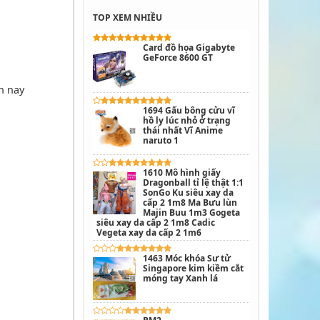
TOP XEM NHIỀU
Card đồ họa Gigabyte
GeForce 8600 GT
ện nay
1694 Gấu bông cửu vĩ
hồ ly lúc nhỏ ở trạng
thái nhất Vĩ Anime
naruto 1
1610 Mô hình giấy
Dragonball tỉ lệ thật 1:1
SonGo Ku siêu xay da
cấp 2 1m8 Ma Bưu lùn
Majin Buu 1m3 Gogeta
siêu xay da cấp 2 1m8 Cadic
Vegeta xay da cấp 2 1m6
1463 Móc khóa Sư tử
Singapore kim kiềm cắt
móng tay Xanh lá