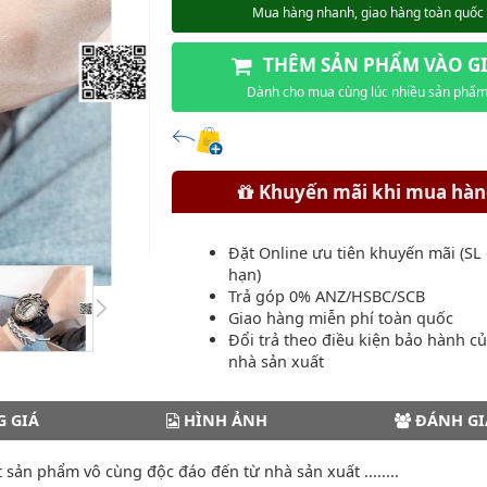
Mua hàng nhanh, giao hàng toàn quốc
THÊM SẢN PHẨM VÀO G
Dành cho mua cùng lúc nhiều sản phẩ
Khuyến mãi khi mua hà
Đặt Online ưu tiên khuyến mãi (SL
hạn)
Trả góp 0% ANZ/HSBC/SCB
Giao hàng miễn phí toàn quốc
Đổi trả theo điều kiện bảo hành c
nhà sản xuất
 GIÁ
HÌNH ẢNH
ĐÁNH GI
 sản phẩm vô cùng độc đáo đến từ nhà sản xuất ........