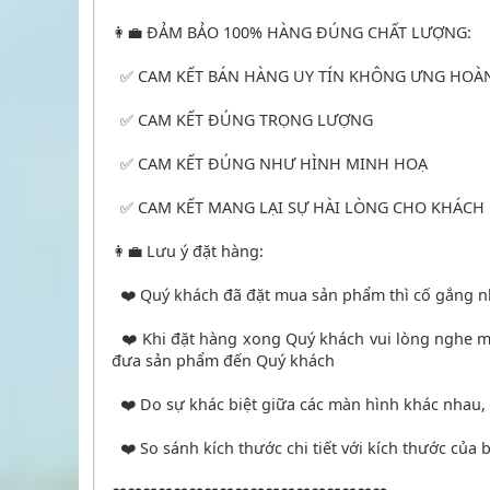
👩‍💼 ĐẢM BẢO 100% HÀNG ĐÚNG CHẤT LƯỢNG:
✅ CAM KẾT BÁN HÀNG UY TÍN KHÔNG ƯNG HOÀN
✅ CAM KẾT ĐÚNG TRỌNG LƯỢNG
✅ CAM KẾT ĐÚNG NHƯ HÌNH MINH HOẠ
✅ CAM KẾT MANG LẠI SỰ HÀI LÒNG CHO KHÁCH
👩‍💼 Lưu ý đặt hàng:
❤️ Quý khách đã đặt mua sản phẩm thì cố gắng n
❤️ Khi đặt hàng xong Quý khách vui lòng nghe máy
đưa sản phẩm đến Quý khách
❤️ Do sự khác biệt giữa các màn hình khác nhau,
❤️ So sánh kích thước chi tiết với kích thước của 