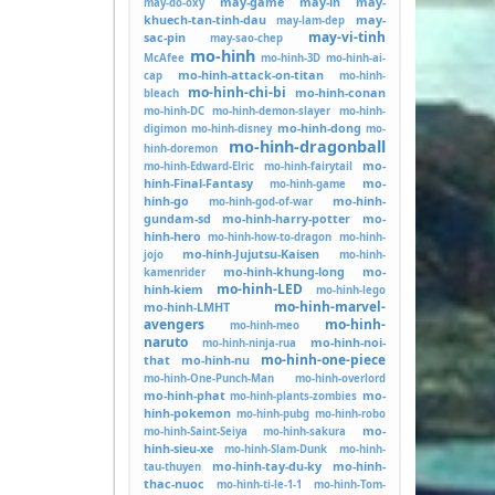
may-game
may-in
may-
may-do-oxy
khuech-tan-tinh-dau
may-
may-lam-dep
may-vi-tinh
sac-pin
may-sao-chep
mo-hinh
McAfee
mo-hinh-3D
mo-hinh-ai-
mo-hinh-attack-on-titan
cap
mo-hinh-
mo-hinh-chi-bi
mo-hinh-conan
bleach
mo-hinh-DC
mo-hinh-demon-slayer
mo-hinh-
mo-hinh-dong
digimon
mo-hinh-disney
mo-
mo-hinh-dragonball
hinh-doremon
mo-
mo-hinh-Edward-Elric
mo-hinh-fairytail
hinh-Final-Fantasy
mo-
mo-hinh-game
hinh-go
mo-hinh-
mo-hinh-god-of-war
gundam-sd
mo-hinh-harry-potter
mo-
hinh-hero
mo-hinh-how-to-dragon
mo-hinh-
mo-hinh-Jujutsu-Kaisen
jojo
mo-hinh-
mo-hinh-khung-long
mo-
kamenrider
mo-hinh-LED
hinh-kiem
mo-hinh-lego
mo-hinh-marvel-
mo-hinh-LMHT
avengers
mo-hinh-
mo-hinh-meo
naruto
mo-hinh-noi-
mo-hinh-ninja-rua
mo-hinh-one-piece
that
mo-hinh-nu
mo-hinh-One-Punch-Man
mo-hinh-overlord
mo-hinh-phat
mo-
mo-hinh-plants-zombies
hinh-pokemon
mo-hinh-pubg
mo-hinh-robo
mo-
mo-hinh-Saint-Seiya
mo-hinh-sakura
hinh-sieu-xe
mo-hinh-Slam-Dunk
mo-hinh-
mo-hinh-tay-du-ky
mo-hinh-
tau-thuyen
thac-nuoc
mo-hinh-ti-le-1-1
mo-hinh-Tom-