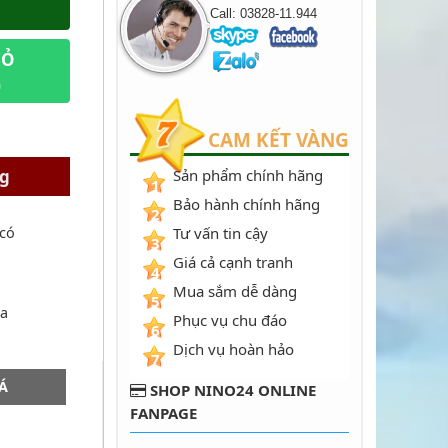
Call: 03828-11.944
IỎ
m
CAM KẾT VÀNG
Sản phẩm chính hãng
ng
1
Bảo hành chính hãng
2
Tư vấn tin cậy
 có
3
Giá cả cạnh tranh
4
Mua sắm dễ dàng
5
ủa
Phục vụ chu đáo
6
Dịch vụ hoàn hảo
7
Á
SHOP NINO24 ONLINE
FANPAGE