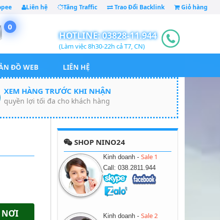
opee
Liên hệ
Tăng Traffic
Trao Đổi Backlink
Giỏ hàng
0
HOTLINE:
03828-11.944
(Làm việc 8h30-22h cả T7, CN)
ẢN ĐỒ WEB
LIÊN HỆ
XEM HÀNG TRƯỚC KHI NHẬN
quyền lợi tối đa cho khách hàng
SHOP NINO24
Sale 1
Kinh doanh -
Call: 038.2811.944
 NƠI
Sale 2
Kinh doanh -