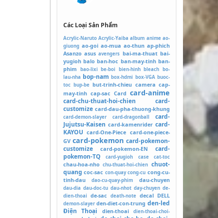
Các Loại Sản Phẩm
Acrylic-Naruto
Acrylic-Yaiba
album
anime
ao-
ao-goi
ao-mua
ao-thun
ap-phich
giuong
Asanzo
asus
bai-ma-thuat
bai-
avengers
yugioh
balo
ban-hoc
ban-may-tinh
ban-
phim
bao-lixi
be-boi
bien-hinh
bleach
bo-
bop-nam
lau-nha
box-hdmi
box-VGA
buoc-
but-trinh-chieu
camera
cap-
toc
bup-be
card-anime
may-tinh
cap-sac
Card
card-chu-thuat-hoi-chien
card-
customize
card-dau-pha-thuong-khung
card-
card-demon-slayer
card-dragonball
Jujutsu-Kaisen
card-
card-kamenrider
KAYOU
card-One-Piece
card-one-piece-
card-pokemon
card-pokemon-
GV
customize
card-
card-pokemon-EN
pokemon-TQ
card-yugioh
case
cat-toc
chuot-
chau-hoa-nho
chu-thuat-hoi-chien
quang
coc-sac
cong-cu-
con-quay
cong-cu
tinh-dau
dau-chuyen
dao-cu-quay-phim
dau-dia
dau-doc-tu
dau-nhot
day-chuyen
de-
de-sac
decal
DELL
dien-thoai
death-note
den-led
den-diet-con-trung
demon-slayer
Điện Thoại
dien-thoai
dien-thoai-choi-