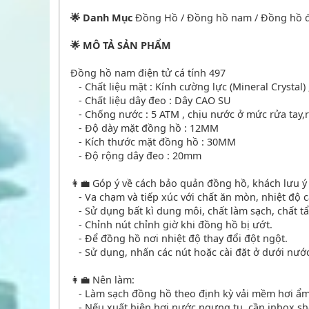
🌟 Danh Mục
Đồng Hồ / Đồng hồ nam / Đồng hồ đ
🌟 MÔ TẢ SẢN PHẨM
Đồng hồ nam điện tử cá tính 497
- Chất liệu mặt : Kính cường lực (Mineral Crystal)
- Chất liệu dây đeo : Dây CAO SU
- Chống nước : 5 ATM , chịu nước ở mức rửa tay,r
- Độ dày mặt đồng hồ : 12MM
- Kích thước mặt đồng hồ : 30MM
- Độ rộng dây đeo : 20mm
👩‍💼 Góp ý về cách bảo quản đồng hồ, khách lưu ý
- Va chạm và tiếp xúc với chất ăn mòn, nhiệt độ 
- Sử dụng bất kì dung môi, chất làm sạch, chất tẩ
- Chỉnh nút chỉnh giờ khi đồng hồ bị ướt.
- Để đồng hồ nơi nhiệt độ thay đổi đột ngột.
- Sử dụng, nhấn các nút hoặc cài đặt ở dưới nướ
👩‍💼 Nên làm:
- Làm sạch đồng hồ theo định kỳ vải mềm hơi ẩm 
- Nếu xuất hiện hơi nước ngưng tụ, cần inbox sh