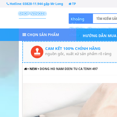
Hotline:
03828-11.944 gặp Mr Long
TP
SHOP NINO24
Khoảng
Giá
Từ Khóa:
Shop Long Hươ
CHỌN SẢN PHẨM
chiếu
,
Máy tính bàn
,
Máy 
HƯỚNG DẪN MUA
CAM KẾT 100% CHÍNH HÃNG
nguồn gốc, xuất xứ sản phẩm rõ ràng
NEW
DONG HO NAM DIEN TU CA TINH 497