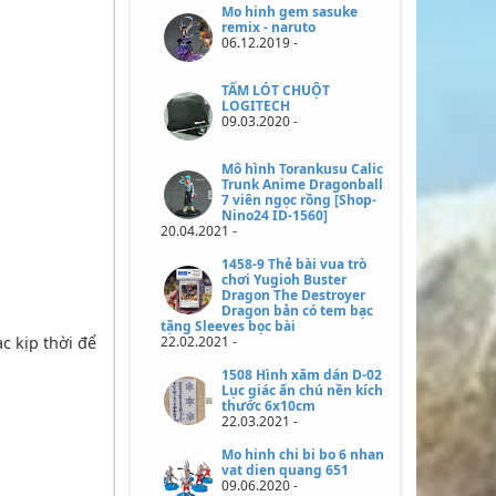
Mo hinh gem sasuke
remix - naruto
06.12.2019 -
TẤM LÓT CHUỘT
LOGITECH
09.03.2020 -
Mô hình Torankusu Calic
Trunk Anime Dragonball
7 viên ngọc rồng [Shop-
Nino24 ID-1560]
20.04.2021 -
1458-9 Thẻ bài vua trò
chơi Yugioh Buster
Dragon The Destroyer
Dragon bản có tem bạc
tặng Sleeves bọc bài
c kịp thời để
22.02.2021 -
1508 Hình xăm dán D-02
Lục giác ấn chú nền kích
thước 6x10cm
22.03.2021 -
Mo hinh chi bi bo 6 nhan
vat dien quang 651
09.06.2020 -