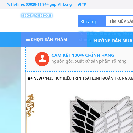
Hotline:
03828-11.944 gặp Mr Long
TP
SHOP NINO24
Khoảng
Giá
Từ Khóa:
Shop Long Hươ
CHỌN SẢN PHẨM
chiếu
,
Máy tính bàn
,
Máy 
HƯỚNG DẪN MUA
CAM KẾT 100% CHÍNH HÃNG
nguồn gốc, xuất xứ sản phẩm rõ ràng
NEW
1425 HUY HIỆU TRINH SÁT BINH ĐOÀN TRONG A