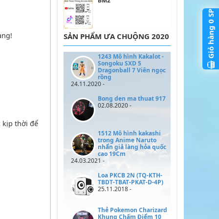
BM2
SP
0
Giỏ hàng
àng!
SẢN PHẨM ƯA CHUỘNG 2020
1243 Mô hình Kakalot -
Songoku SXD 5
Dragonball 7 Viên ngọc
rồng
24.11.2020 -
Bong den ma thuat 917
02.08.2020 -
 kịp thời để
1512 Mô hình kakashi
trong Anime Naruto
nhẩn giả làng hỏa quốc
cao 19Cm
24.03.2021 -
Loa PKCB 2N (TQ-KTH-
TBDT-TBAT-PKAT-D-4P)
25.11.2018 -
Thẻ Pokemon Charizard
Khung Chấm Điểm 10