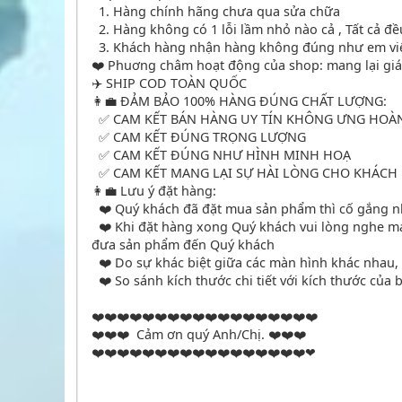
1. Hàng chính hãng chưa qua sửa chữa
2. Hàng không có 1 lỗi lầm nhỏ nào cả , Tất cả đ
3. Khách hàng nhận hàng không đúng như em viết
❤️ Phuơng châm hoạt động của shop: mang lại giá 
✈️ SHIP COD TOÀN QUỐC
👩‍💼 ĐẢM BẢO 100% HÀNG ĐÚNG CHẤT LƯỢNG:
✅ CAM KẾT BÁN HÀNG UY TÍN KHÔNG ƯNG HOÀN
✅ CAM KẾT ĐÚNG TRỌNG LƯỢNG
✅ CAM KẾT ĐÚNG NHƯ HÌNH MINH HOẠ
✅ CAM KẾT MANG LẠI SỰ HÀI LÒNG CHO KHÁCH
👩‍💼 Lưu ý đặt hàng:
❤️ Quý khách đã đặt mua sản phẩm thì cố gắng n
❤️ Khi đặt hàng xong Quý khách vui lòng nghe máy
đưa sản phẩm đến Quý khách
❤️ Do sự khác biệt giữa các màn hình khác nhau,
❤️ So sánh kích thước chi tiết với kích thước của 
❤️❤️❤️❤️❤️❤️❤️❤️❤️❤️❤️❤️❤️❤️❤️❤️❤️❤️
❤️❤️❤️ Cảm ơn quý Anh/Chị. ❤️❤️❤️
❤️❤️❤️❤️❤️❤️❤️❤️❤️❤️❤️❤️❤️❤️❤️❤️❤️❤