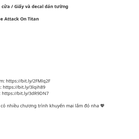
 cửa / Giấy và decal dán tường
me Attack On Titan
: https://bit.ly/2FMlq2F
https://bit.ly/3lqih89
 https://bit.ly/3dR9DN7
có nhiều chương trình khuyến mại lắm đó nha 💖