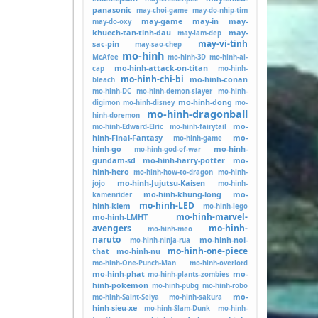
panasonic
may-choi-game
may-do-nhip-tim
may-game
may-in
may-
may-do-oxy
khuech-tan-tinh-dau
may-
may-lam-dep
may-vi-tinh
sac-pin
may-sao-chep
mo-hinh
McAfee
mo-hinh-3D
mo-hinh-ai-
mo-hinh-attack-on-titan
cap
mo-hinh-
mo-hinh-chi-bi
mo-hinh-conan
bleach
mo-hinh-DC
mo-hinh-demon-slayer
mo-hinh-
mo-hinh-dong
digimon
mo-hinh-disney
mo-
mo-hinh-dragonball
hinh-doremon
mo-
mo-hinh-Edward-Elric
mo-hinh-fairytail
hinh-Final-Fantasy
mo-
mo-hinh-game
hinh-go
mo-hinh-
mo-hinh-god-of-war
gundam-sd
mo-hinh-harry-potter
mo-
hinh-hero
mo-hinh-how-to-dragon
mo-hinh-
mo-hinh-Jujutsu-Kaisen
jojo
mo-hinh-
mo-hinh-khung-long
mo-
kamenrider
mo-hinh-LED
hinh-kiem
mo-hinh-lego
mo-hinh-marvel-
mo-hinh-LMHT
avengers
mo-hinh-
mo-hinh-meo
naruto
mo-hinh-noi-
mo-hinh-ninja-rua
mo-hinh-one-piece
that
mo-hinh-nu
mo-hinh-One-Punch-Man
mo-hinh-overlord
mo-hinh-phat
mo-
mo-hinh-plants-zombies
hinh-pokemon
mo-hinh-pubg
mo-hinh-robo
mo-
mo-hinh-Saint-Seiya
mo-hinh-sakura
hinh-sieu-xe
mo-hinh-Slam-Dunk
mo-hinh-