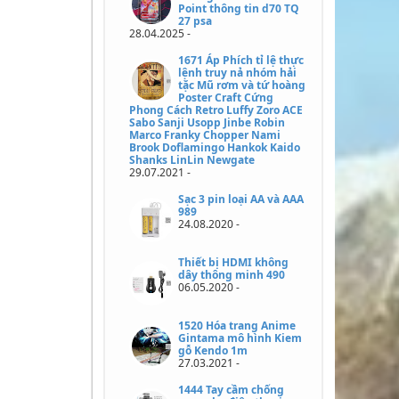
Point thông tin d70 TQ
27 psa
28.04.2025 -
1671 Áp Phích tỉ lệ thực
lệnh truy nả nhóm hải
tặc Mũ rơm và tứ hoàng
Poster Craft Cứng
Phong Cách Retro Luffy Zoro ACE
Sabo Sanji Usopp Jinbe Robin
Marco Franky Chopper Nami
Brook Doflamingo Hankok Kaido
Shanks LinLin Newgate
29.07.2021 -
Sạc 3 pin loại AA và AAA
989
24.08.2020 -
Thiết bị HDMI không
dây thông minh 490
06.05.2020 -
1520 Hóa trang Anime
Gintama mô hình Kiem
gỗ Kendo 1m
27.03.2021 -
1444 Tay cầm chống