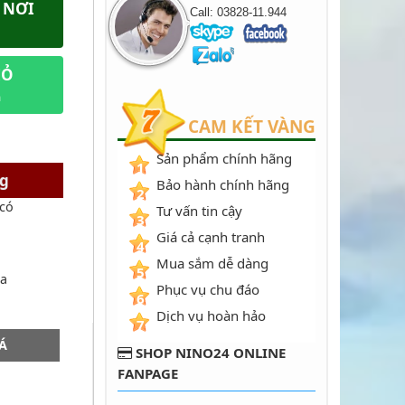
 NƠI
Call: 03828-11.944
IỎ
m
CAM KẾT VÀNG
Sản phẩm chính hãng
1
ng
Bảo hành chính hãng
2
 có
Tư vấn tin cậy
3
Giá cả cạnh tranh
4
Mua sắm dễ dàng
5
ủa
Phục vụ chu đáo
6
Dịch vụ hoàn hảo
7
Á
SHOP NINO24 ONLINE
FANPAGE