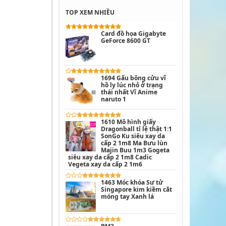
TOP XEM NHIỀU
Card đồ họa Gigabyte
GeForce 8600 GT
1694 Gấu bông cửu vĩ
hồ ly lúc nhỏ ở trạng
thái nhất Vĩ Anime
naruto 1
1610 Mô hình giấy
Dragonball tỉ lệ thật 1:1
SonGo Ku siêu xay da
cấp 2 1m8 Ma Bưu lùn
Majin Buu 1m3 Gogeta
siêu xay da cấp 2 1m8 Cadic
Vegeta xay da cấp 2 1m6
1463 Móc khóa Sư tử
Singapore kim kiềm cắt
móng tay Xanh lá