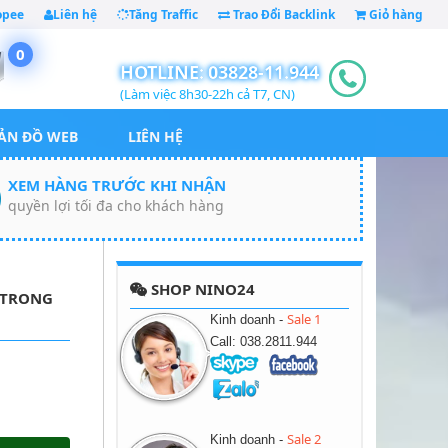
opee
Liên hệ
Tăng Traffic
Trao Đổi Backlink
Giỏ hàng
0
HOTLINE:
03828-11.944
(Làm việc 8h30-22h cả T7, CN)
ẢN ĐỒ WEB
LIÊN HỆ
XEM HÀNG TRƯỚC KHI NHẬN
quyền lợi tối đa cho khách hàng
SHOP NINO24
N TRONG
Sale 1
Kinh doanh -
Call: 038.2811.944
Sale 2
Kinh doanh -