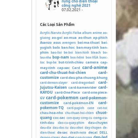
rung cho điện thoại
công nghệ 2021
07.02.2021 -
Các Loại Sản Phẩm
Acrylic-Naruto
Acrylic-Yaiba
album
anime
ao-
ao-goi
ao-mua
ao-thun
ap-phich
giuong
Asanzo
asus
bai-ma-thuat
bai-
avengers
yugioh
balo
ban-hoc
ban-may-tinh
ban-
phim
bao-lixi
be-boi
bien-hinh
bleach
bo-
bop-nam
lau-nha
box-hdmi
box-VGA
buoc-
but-trinh-chieu
camera
cap-
toc
bup-be
card-anime
may-tinh
cap-sac
Card
card-chu-thuat-hoi-chien
card-
customize
card-dau-pha-thuong-khung
card-
card-demon-slayer
card-dragonball
Jujutsu-Kaisen
card-
card-kamenrider
KAYOU
card-One-Piece
card-one-piece-
card-pokemon
card-pokemon-
GV
customize
card-
card-pokemon-EN
pokemon-TQ
card-yugioh
case
cat-toc
chuot-
chau-hoa-nho
chu-thuat-hoi-chien
quang
coc-sac
cong-cu-
con-quay
cong-cu
tinh-dau
dau-chuyen
dao-cu-quay-phim
dau-dia
dau-doc-tu
dau-nhot
day-chuyen
de-
de-sac
decal
DELL
dien-thoai
death-note
den-led
den-diet-con-trung
demon-slayer