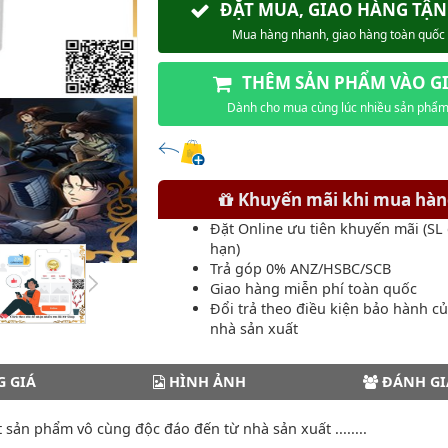
ĐẶT MUA, GIAO HÀNG TẬN
Mua hàng nhanh, giao hàng toàn quốc
THÊM SẢN PHẨM VÀO G
Dành cho mua cùng lúc nhiều sản phẩ
Khuyến mãi khi mua hà
Đặt Online ưu tiên khuyến mãi (SL
hạn)
Trả góp 0% ANZ/HSBC/SCB
Giao hàng miễn phí toàn quốc
Đổi trả theo điều kiện bảo hành c
nhà sản xuất
 GIÁ
HÌNH ẢNH
ĐÁNH GI
 sản phẩm vô cùng độc đáo đến từ nhà sản xuất ........