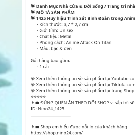
🌟 Danh Mục Nhà Cửa & Đời Sống / Trang trí nhà
🌟 MÔ TẢ SẢN PHẨM
🌟 1425 Huy hiệu Trinh Sát Binh Đoàn trong Ani
- Kích thước: 3,7 * 2,7 cm
- Giới tính: Unisex
- Chất liệu: Metal
- Phong cách: Anime Attack On Titan
- Màu: bạc & đen
Gói hàng bao gồm:
- 1 cái
💎 Xem thêm thông tin về sản phẩm tại Youtube.com
💎 Xem thêm thông tin về sản phẩm tại Tiktok..com: 
💎 Xem thêm thông tin về sản phẩm tại trang Shop:
⭐⭐⭐⭐⭐
👩‍💼 ĐỪNG QUÊN ẤN THEO DÕI SHOP vì sắp tới sẽ 
ID: Nino24_1425
______________________
👩‍💼 Shop em hiểu được nỗi lo của khách hàng
https://shop.nino24.com/