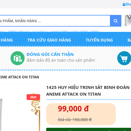
Sh
ng
,
Điện thoại
,
Lap Top
,
Link kiện máy tính
,
Máy
tính bảng
,
Trao doi backlink
,
 HÀNG
TRA CỨU GIAO HÀNG
TUYỂN DỤNG
B
ĐÓNG GÓI CẨN THẬN
đảm bảo độ an toàn cho sản phẩm
NIME ATTACK ON TITAN
1425 HUY HIỆU TRINH SÁT BINH ĐOÀ
ANIME ATTACK ON TITAN
Mới
99,000 đ
Giá cũ: 150,000 đ