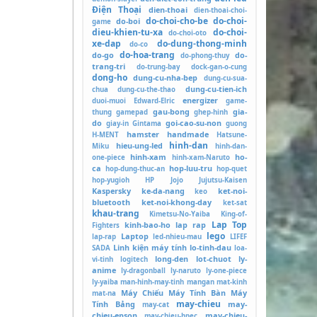
Điện Thoại
dien-thoai
dien-thoai-choi-
do-choi-cho-be
do-choi-
do-boi
game
dieu-khien-tu-xa
do-choi-
do-choi-oto
xe-dap
do-dung-thong-minh
do-co
do-hoa-trang
do-go
do-
do-phong-thuy
trang-tri
do-trung-bay
dock-gan-o-cung
dong-ho
dung-cu-nha-bep
dung-cu-sua-
dung-cu-tien-ich
chua
dung-cu-the-thao
energizer
duoi-muoi
Edward-Elric
game-
gau-bong
gia-
thung
gamepad
ghep-hinh
do
goi-cao-su-non
giay-in
Gintama
guong
hamster
handmade
H-MENT
Hatsune-
hinh-dan
hieu-ung-led
Miku
hinh-dan-
hinh-xam
ho-
one-piece
hinh-xam-Naruto
ca
hop-luu-tru
hop-dung-thuc-an
hop-quet
hop-yugioh
HP
Jojo
Jujutsu-Kaisen
Kaspersky
ke-da-nang
ket-noi-
keo
bluetooth
ket-noi-khong-day
ket-sat
khau-trang
Kimetsu-No-Yaiba
King-of-
Lap Top
kinh-bao-ho
lap rap
Fighters
lego
Laptop
lap-rap
led-nhieu-mau
LIFEF
Linh kiện máy tính
lo-tinh-dau
SADA
loa-
long-den
lot-chuot
ly-
vi-tinh
logitech
anime
ly-dragonball
ly-naruto
ly-one-piece
ly-yaiba
man-hinh-may-tinh
mangan
mat-kinh
Máy Chiếu
Máy Tính Bàn
Máy
mat-na
may-chieu
Tính Bảng
may-
may-cat
chieu-epson
may-chieu-
may-chieu-hpec